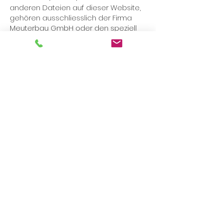
anderen Dateien auf dieser Website,
gehören ausschliesslich der Firma
Meuterbau GmbH oder den speziell
genannten Rechteinhabern. Für die
Reproduktion jeglicher Elemente ist
die schriftliche Zustimmung des
Urheberrechtsträgers im Voraus
einzuholen.
Quelle:
SwissAnwalt
info@chraftdach.ch
-
Tel.
032 531 10 10
Partner