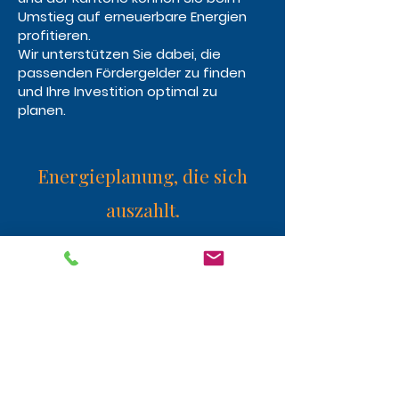
Umstieg auf erneuerbare Energien
profitieren.
Wir unterstützen Sie dabei, die
passenden Fördergelder zu finden
und Ihre Investition optimal zu
planen.
Energieplanung, die sich
auszahlt.
Jetzt weiter zu Dach und Gerüst