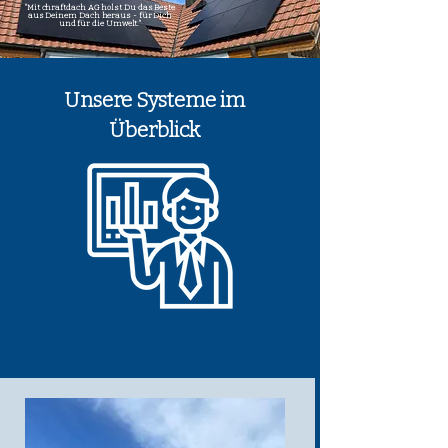
"Mit chraftdach AG holst Du das Beste
aus Deinem Dach heraus - für Dich
und für die Umwelt."
Unsere Systeme im
Überblick