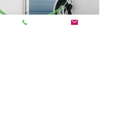
Planung, Beratung, Energiemanagement
info@chraftdach.ch
-
Tel.
032 531 10 10
Partner